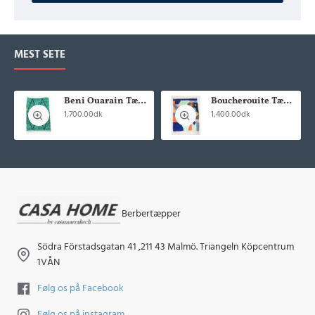
MEST SETE
Beni Ouarain Tæppe156x103cm
Boucherouite Tæppe 141x100cm
1,700.00dk
1,400.00dk
Berbertæpper
Södra Förstadsgatan 41 ,211 43 Malmö. Triangeln Köpcentrum
1VÅN
Følg os på Facebook
Følg os på instagram