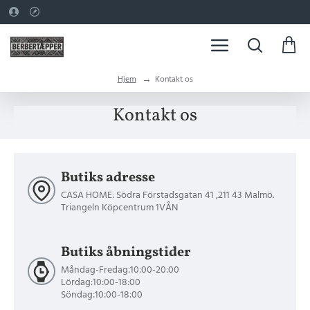
h
Hjem
Kontakt os
o
m
Kontakt os
e
Butiks adresse
CASA HOME: Södra Förstadsgatan 41 ,211 43 Malmö.
Triangeln Köpcentrum 1VÅN
Butiks åbningstider
Måndag-Fredag:10:00-20:00
Lördag:10:00-18:00
Söndag:10:00-18:00